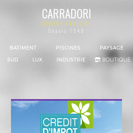
CARRADORI
GROUPE FAMILIAL
Depuis 1948
BATIMENT
PISCINES
PAYSAGE
SUD
LUX
INDUSTRIE
BOUTIQUE