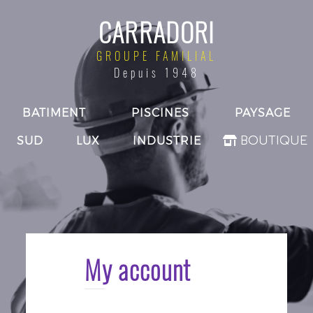
CARRADORI
GROUPE FAMILIAL
Depuis 1948
BATIMENT
PISCINES
PAYSAGE
SUD
LUX
INDUSTRIE
BOUTIQUE
My account